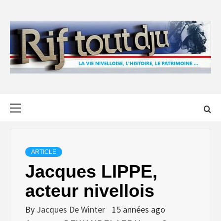
Skip
to
content
Primary
Menu
ARTICLE
Jacques LIPPE,
acteur nivellois
By
Jacques De Winter
15 années ago