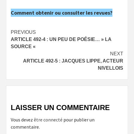
Comment obtenir ou consulter les revues?
Post
PREVIOUS
ARTICLE 492-4 : UN PEU DE POÉSIE… » LA
navigation
SOURCE «
NEXT
ARTICLE 492-5 : JACQUES LIPPE, ACTEUR
NIVELLOIS
LAISSER UN COMMENTAIRE
Vous devez
être connecté
pour publier un
commentaire.