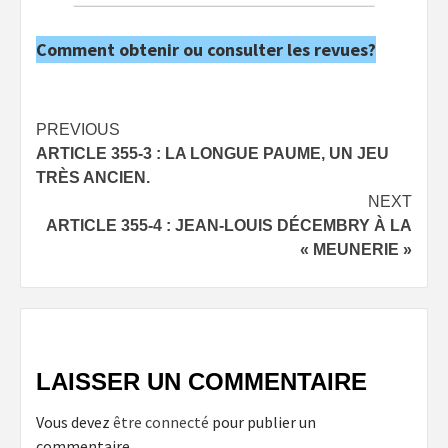
Comment obtenir ou consulter les revues?
Post
PREVIOUS
ARTICLE 355-3 : LA LONGUE PAUME, UN JEU
navigation
TRÈS ANCIEN.
NEXT
ARTICLE 355-4 : JEAN-LOUIS DÉCEMBRY À LA
« MEUNERIE »
LAISSER UN COMMENTAIRE
Vous devez
être connecté
pour publier un
commentaire.