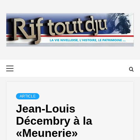
Skip
to
content
Primary
Menu
ARTICLE
Jean-Louis
Décembry à la
«Meunerie»