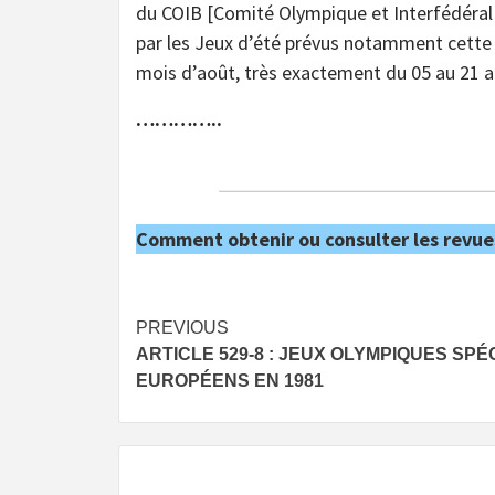
du COIB [Comité Olympique et Interfédéral
par les Jeux d’été prévus notamment cette
mois d’août, très exactement du 05 au 21 a
…………..
Comment obtenir ou consulter les revue
Post
PREVIOUS
ARTICLE 529-8 : JEUX OLYMPIQUES SPÉ
navigation
EUROPÉENS EN 1981