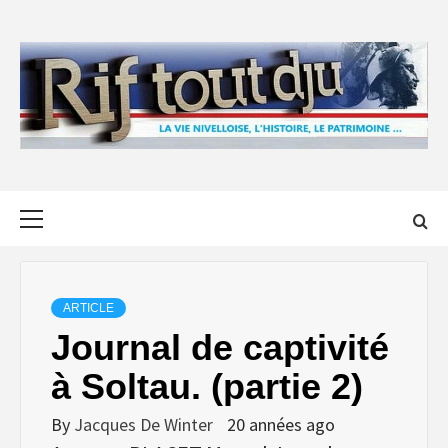
Skip
to
content
Primary
Menu
ARTICLE
Journal de captivité
à Soltau. (partie 2)
By
Jacques De Winter
20 années ago