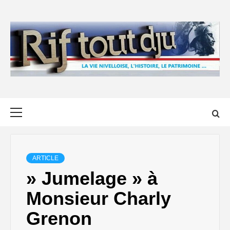
Skip
to
content
Primary
Menu
ARTICLE
» Jumelage » à
Monsieur Charly
Grenon