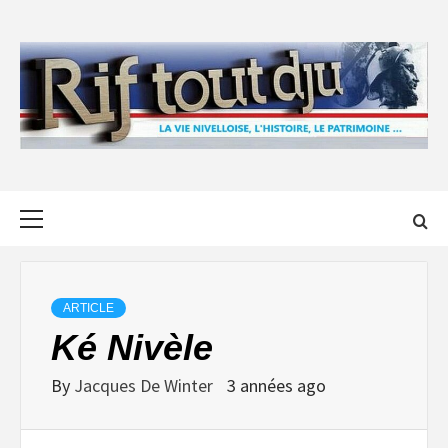
Skip
to
content
Primary
Menu
ARTICLE
Ké Nivèle
By
Jacques De Winter
3 années ago