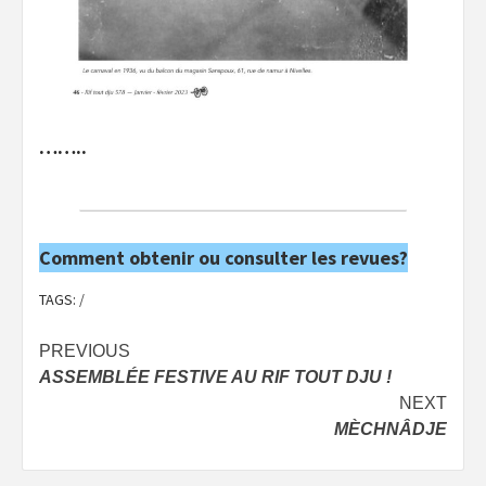
……..
Comment obtenir ou consulter les revues?
TAGS:
/
Post
PREVIOUS
ASSEMBLÉE FESTIVE AU RIF TOUT DJU !
navigation
NEXT
MÈCHNÂDJE