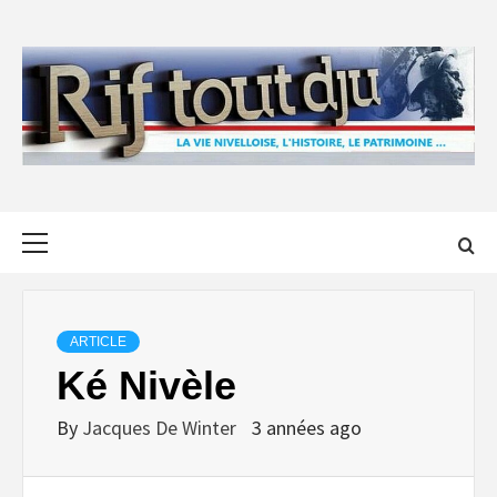
Skip
to
content
Primary
Menu
ARTICLE
Ké Nivèle
By
Jacques De Winter
3 années ago