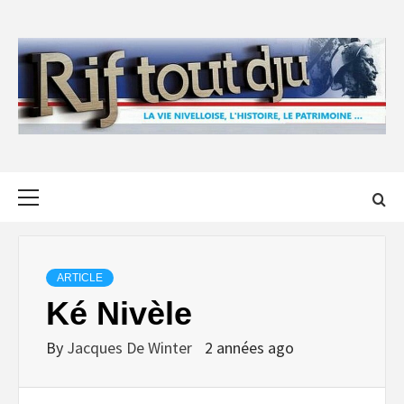
Skip
to
content
Primary
Menu
ARTICLE
Ké Nivèle
By
Jacques De Winter
2 années ago