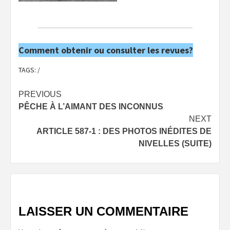
Comment obtenir ou consulter les revues?
TAGS:
/
Post
PREVIOUS
PÊCHE À L’AIMANT DES INCONNUS
navigation
NEXT
ARTICLE 587-1 : DES PHOTOS INÉDITES DE
NIVELLES (SUITE)
LAISSER UN COMMENTAIRE