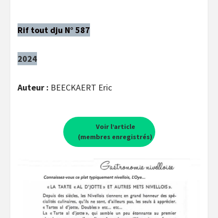
Rif tout dju N° 587
2024
Auteur :
BEECKAERT Eric
Voir l’article
(membres enregistrés)