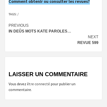
Comment obtenir ou consulter les revues?
TAGS:
/
Post
PREVIOUS
IN DEÛS MOTS KATE PAROLES…
navigation
NEXT
REVUE 599
LAISSER UN COMMENTAIRE
Vous devez
être connecté
pour publier un
commentaire.