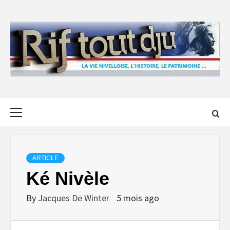
Skip
to
content
Primary
Menu
ARTICLE
Ké Nivèle
By
Jacques De Winter
5 mois ago