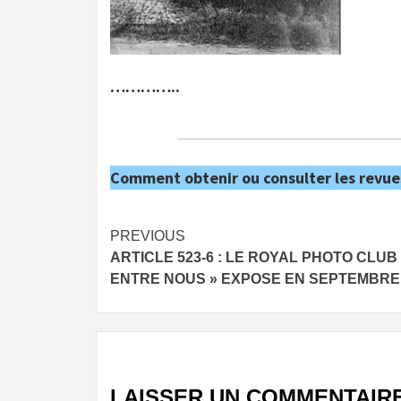
…………..
Comment obtenir ou consulter les revue
Post
PREVIOUS
ARTICLE 523-6 : LE ROYAL PHOTO CLUB 
navigation
ENTRE NOUS » EXPOSE EN SEPTEMBRE
LAISSER UN COMMENTAIR