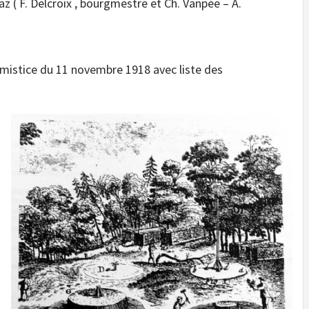
gaz ( F. Delcroix , bourgmestre et Ch. Vanpée – A.
rmistice du 11 novembre 1918 avec liste des