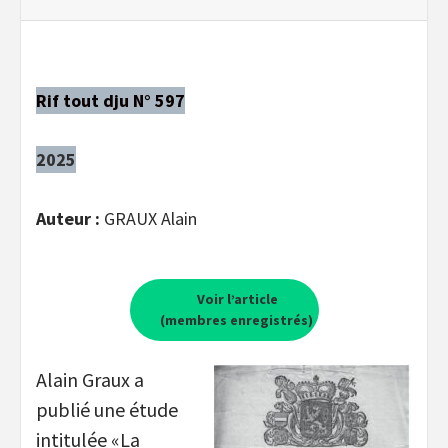
Rif tout dju N° 597
2025
Auteur :
GRAUX Alain
Voir l’article
(membres enregistrés)
Alain Graux a
publié une étude
intitulée «La