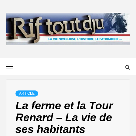
Skip
to
content
Primary
Menu
ARTICLE
La ferme et la Tour
Renard – La vie de
ses habitants