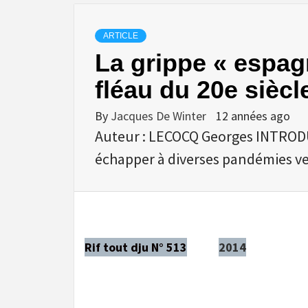
ARTICLE
La grippe « espag
fléau du 20e siècl
By
Jacques De Winter
12 années ago
Auteur : LECOCQ Georges INTROD
échapper à diverses pandémies v
Rif tout dju N° 513
2014