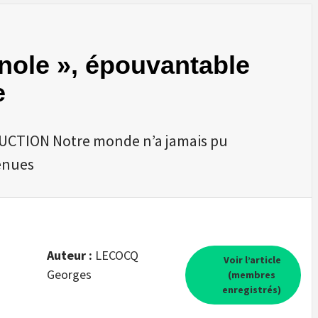
nole », épouvantable
e
UCTION Notre monde n’a jamais pu
enues
Auteur :
LECOCQ
Voir l’article
Georges
(membres
enregistrés)