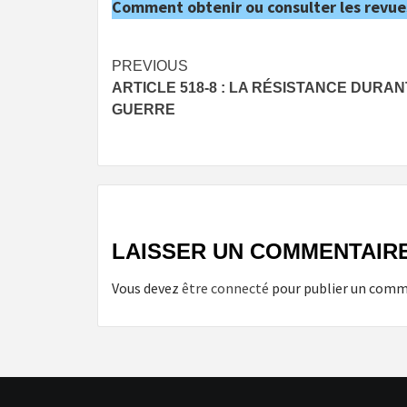
Comment obtenir ou consulter les revue
Post
PREVIOUS
ARTICLE 518-8 : LA RÉSISTANCE DURAN
navigation
GUERRE
LAISSER UN COMMENTAIR
Vous devez
être connecté
pour publier un comm