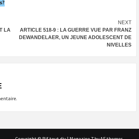
s?
NEXT
T LA
ARTICLE 518-9 : LA GUERRE VUE PAR FRANZ
DEWANDELAER, UN JEUNE ADOLESCENT DE
NIVELLES
E
entaire.
Copyright © Rif tout dju
|
Magazine 7
by AF themes.