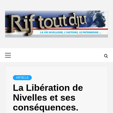
Skip
to
content
Primary
Menu
ARTICLE
La Libération de
Nivelles et ses
conséquences.