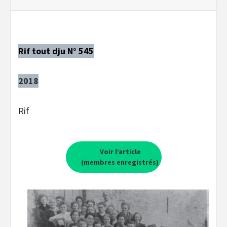
Rif tout dju N° 545
2018
Rif
Voir l’article
(membres enregistrés)