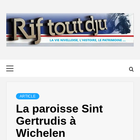
Skip
to
content
Primary
Menu
ARTICLE
La paroisse Sint
Gertrudis à
Wichelen