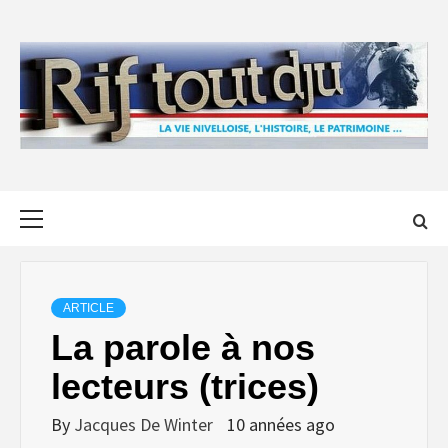
Skip
to
content
Primary
Menu
ARTICLE
La parole à nos
lecteurs (trices)
By
Jacques De Winter
10 années ago