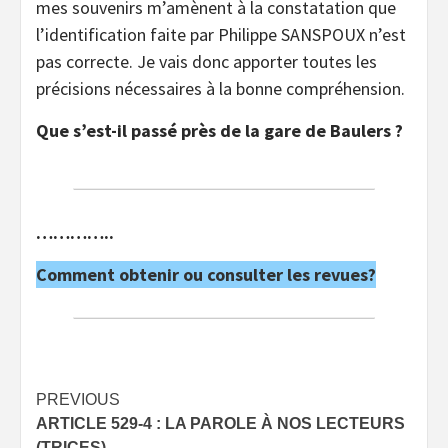
mes souvenirs m’amènent à la constatation que
l’identification faite par Philippe SANSPOUX n’est
pas correcte. Je vais donc apporter toutes les
précisions nécessaires à la bonne compréhension.
Que s’est-il passé près de la gare de Baulers ?
…………..
Comment obtenir ou consulter les revues?
Post
PREVIOUS
ARTICLE 529-4 : LA PAROLE À NOS LECTEURS
navigation
(TRICES)