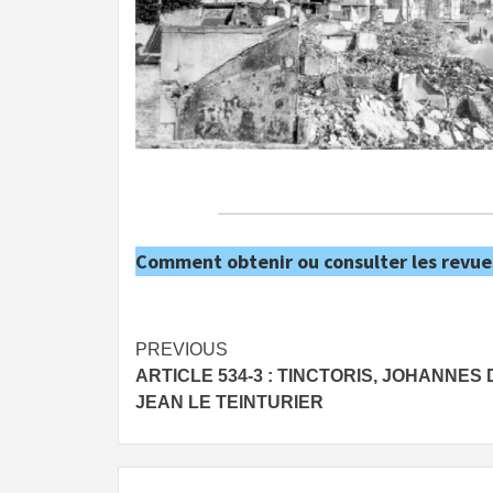
Comment obtenir ou consulter les revue
Post
PREVIOUS
ARTICLE 534-3 : TINCTORIS, JOHANNES 
navigation
JEAN LE TEINTURIER