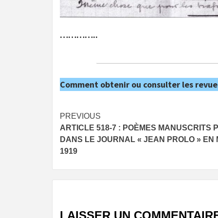
…………..
Comment obtenir ou consulter les revue
Post
PREVIOUS
ARTICLE 518-7 : POÈMES MANUSCRITS 
navigation
DANS LE JOURNAL « JEAN PROLO » EN 
1919
LAISSER UN COMMENTAIR