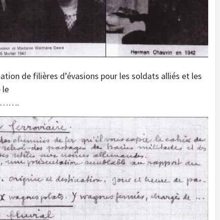
ion de filières d’évasions pour les soldats alliés et les
 le
tre…….