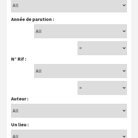
Année de parution :
N° Rif :
Auteur :
Un lieu :