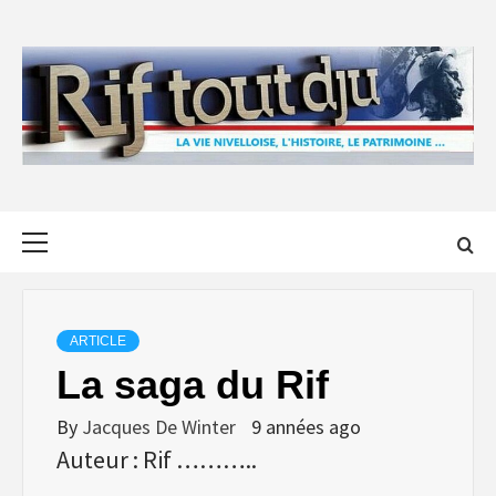
Skip
to
content
Primary
Menu
ARTICLE
La saga du Rif
By
Jacques De Winter
9 années ago
Auteur : Rif ………..