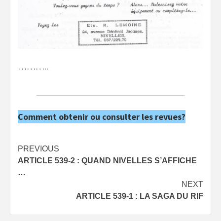
………..
Comment obtenir ou consulter les revues?
Post
PREVIOUS
ARTICLE 539-2 : QUAND NIVELLES S’AFFICHE
navigation
…
NEXT
ARTICLE 539-1 : LA SAGA DU RIF