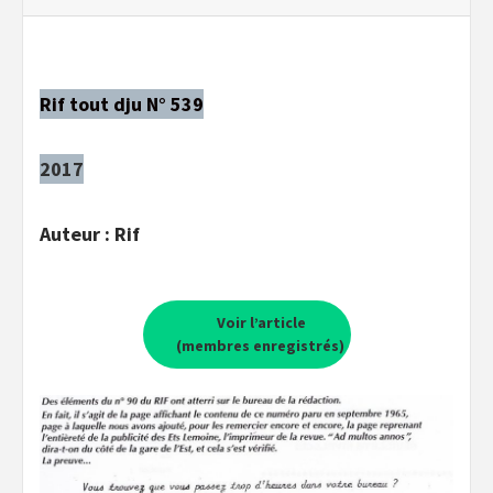
Rif tout dju N° 539
2017
Auteur : Rif
Voir l’article
(membres enregistrés)