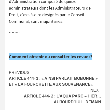
d’Administration composé de quinze
administrateurs dont les Administrateurs de
Droit, c’est-à-dire désignés par le Conseil
Communal, sont majoritaires.
……..
Comment obtenir ou consulter les revues?
Post
PREVIOUS
ARTICLE 444- 1 : « AINSI PARLAIT BOBONNE »
navigation
ET « LA FOURCHETTE AUX SOUVENANCE«
NEXT
ARTICLE 444- 2 : L’AQUA PARC – HIER…
AUJOURD’HUI…DEMAIN