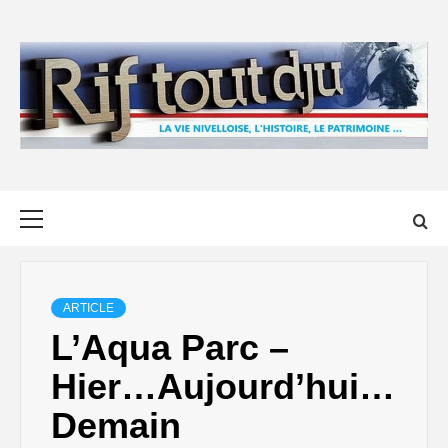
Skip
to
content
Primary
Menu
ARTICLE
L’Aqua Parc –
Hier…Aujourd’hui…
Demain