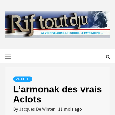
Skip
to
content
Primary
Menu
ARTICLE
L’armonak des vrais
Aclots
By
Jacques De Winter
11 mois ago