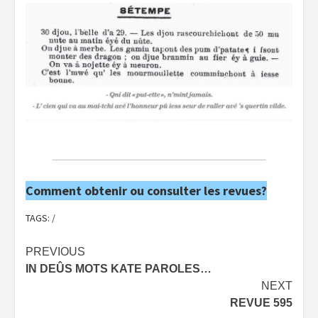
Comment obtenir ou consulter les revues?
TAGS:
/
Post
PREVIOUS
IN DEÛS MOTS KATE PAROLES…
navigation
NEXT
REVUE 595