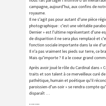
nous fait partager l’intimité d’un inénarrab
campagne, aujourd’hui, aux confins de notr
royaume.
Il ne s’agit pas pour autant d’une pièce régi
photographique : c’est une véritable parabo
Dernier » est l’ultime représentant d’une e
de disparition il ne sera plus remplacé et c
fonction sociale importante dans la vie d’un
Il n’a pas vraiment les pieds sur terre, ce br
Mais qu’importe ? Il a le coeur grand comme
Après avoir joué le rôle du Cardinal dans « C
traits et son talent à ce merveilleux curé 
pathétique, humain et poétique qu’il réconci
paroissien-d’un-soir » se rendra compte qu’
disparaît …
……..