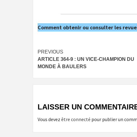
Comment obtenir ou consulter les revue
Post
PREVIOUS
ARTICLE 364-9 : UN VICE-CHAMPION DU
navigation
MONDE À BAULERS
LAISSER UN COMMENTAIR
Vous devez
être connecté
pour publier un comm