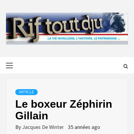
Skip
to
content
Primary
Menu
ARTICLE
Le boxeur Zéphirin
Gillain
By
Jacques De Winter
35 années ago