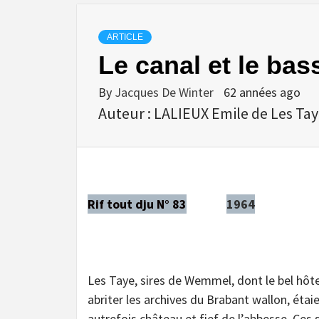
ARTICLE
Le canal et le bas
By
Jacques De Winter
62 années ago
Auteur : LALIEUX Emile de Les Tay
Rif tout dju N° 83
1964
Les Taye, sires de Wemmel, dont le bel hôtel
abriter les archives du Brabant wallon, étai
autrefois château et fief de l’abbesse. Ces 