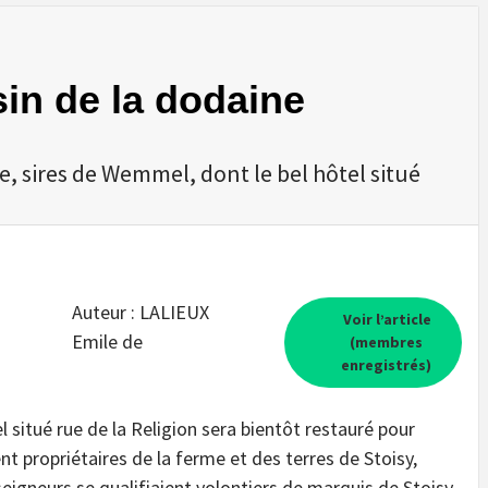
sin de la dodaine
e, sires de Wemmel, dont le bel hôtel situé
Auteur : LALIEUX
Voir l’article
Emile de
(membres
enregistrés)
 situé rue de la Religion sera bientôt restauré pour
ent propriétaires de la ferme et des terres de Stoisy,
seigneurs se qualifiaient volontiers de marquis de Stoisy.