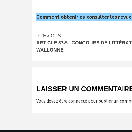
Comment obtenir ou consulter les revue
Post
PREVIOUS
ARTICLE 83-5 : CONCOURS DE LITTÉRA
navigation
WALLONNE
LAISSER UN COMMENTAIR
Vous devez
être connecté
pour publier un comm