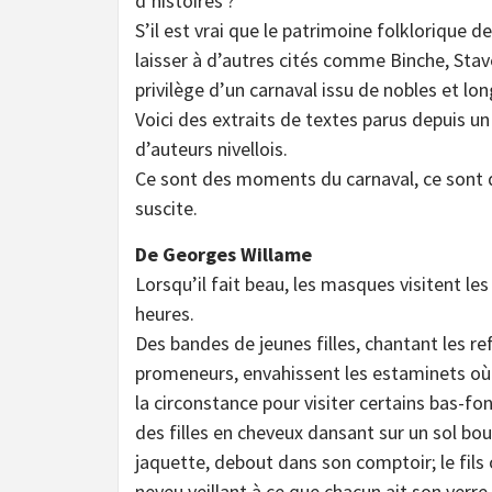
d’histoires ?
S’il est vrai que le patrimoine folklorique de 
laisser à d’autres cités comme Binche, Stave
privilège d’un carnaval issu de nobles et lon
Voici des extraits de textes parus depuis un
d’auteurs nivellois.
Ce sont des moments du carnaval, ce sont d
suscite.
De Georges Willame
Lorsqu’il fait beau, les masques visitent les 
heures.
Des bandes de jeunes filles, chantant les re
promeneurs, envahissent les estaminets où 
la circonstance pour visiter certains bas-fon
des filles en cheveux dansant sur un sol bo
jaquette, debout dans son comptoir; le fils 
neveu veillant à ce que chacun ait son verre