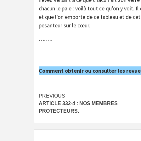
chacun le paie : voilà tout ce qu’on y voit. I
et que l’on emporte de ce tableau et de c
pesanteur sur le cœur.
……..
Comment obtenir ou consulter les revue
Post
PREVIOUS
ARTICLE 332-4 : NOS MEMBRES
navigation
PROTECTEURS.