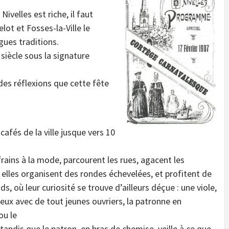
Nivelles est riche, il faut
lot et Fosses-la-Ville le
gues traditions.
 siècle sous la signature
es réflexions que cette fête
cafés de la ville jusque vers 10
frains à la mode, parcourent les rues, agacent les
elles organisent des rondes échevelées, et profitent de
ds, où leur curiosité se trouve d’ailleurs déçue : une viole,
ueux avec de tout jeunes ouvriers, la patronne en
ou le
 tandis que le patron, en bras de chemise, veille à ce que