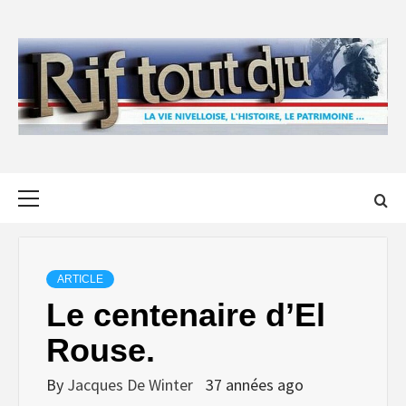
Skip
to
content
Primary
Menu
ARTICLE
Le centenaire d’El
Rouse.
By
Jacques De Winter
37 années ago