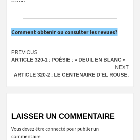
……..
Comment obtenir ou consulter les revues?
Post
PREVIOUS
ARTICLE 320-1 : POÉSIE : » DEUIL EN BLANC »
navigation
NEXT
ARTICLE 320-2 : LE CENTENAIRE D’EL ROUSE.
LAISSER UN COMMENTAIRE
Vous devez
être connecté
pour publier un
commentaire.