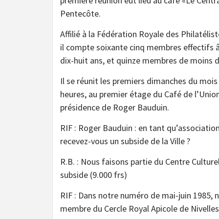
première réunion eut lieu au café «Le Central
Pentecôte.
Affilié à la Fédération Royale des Philatélis
il compte soixante cinq membres effectifs 
dix-huit ans, et quinze membres de moins de
Il se réunit les premiers dimanches du mois
heures, au premier étage du Café de l’Union
présidence de Roger Bauduin.
RIF : Roger Bauduin : en tant qu’association 
recevez-vous un subside de la Ville ?
R.B. : Nous faisons partie du Centre Culture
subside (9.000 frs)
RIF : Dans notre numéro de mai-juin 1985, n
membre du Cercle Royal Apicole de Nivelles.