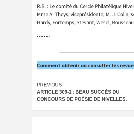
R.B. : Le comité du Cercle Philatélique Niv
Mme A. Theys, viceprésidente, M. J. Colin, s
Hardy, Fortemps, Stevant, Wesel, Rousseau
……..
Comment obtenir ou consulter les revue
Post
PREVIOUS
ARTICLE 309-1 : BEAU SUCCÈS DU
navigation
CONCOURS DE POÉSIE DE NIVELLES.