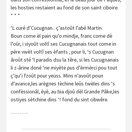
les hosties restaient au fond de son saint ciboire.
* * *
‘L curé d’Cucugnan.. ç’astoût l’abé Martin.
Boun come èl pain qu’o mindje, franc come dè
l’oûr, i viyoût voltî ses Cucugnanais tout come in
pére vwèt voltÎ ses èfants ; pour li, ‘s Cucugnan
âroût sté ‘l paradis dsu la têre, si les Cucugnanais
li z-ârine doné ‘ne miyète pus d’èrmèrci pou tout
ç’qu’i fzoût pour yeüss. Mins n’avoût poun
d’avance,les arègnes tèchine leûs twèles dins ‘s
confèssionâl, èyè, au bia djoû dèl Grande Pâke,les
ostiyes sètchine dins ‘! fond du sint cibwêre.
……….