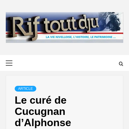
Skip
to
content
Primary
Menu
ARTICLE
Le curé de
Cucugnan
d’Alphonse