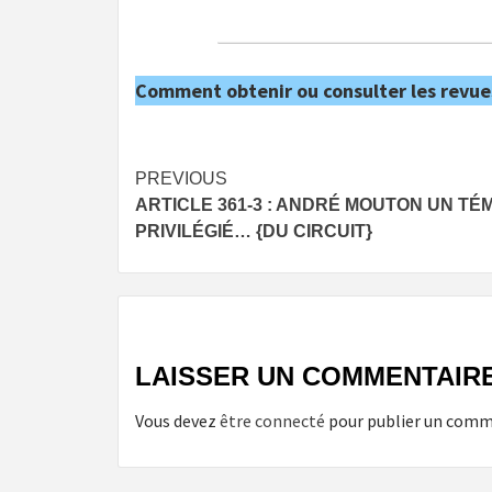
Comment obtenir ou consulter les revue
Post
PREVIOUS
ARTICLE 361-3 : ANDRÉ MOUTON UN TÉ
navigation
PRIVILÉGIÉ… {DU CIRCUIT}
LAISSER UN COMMENTAIR
Vous devez
être connecté
pour publier un comm