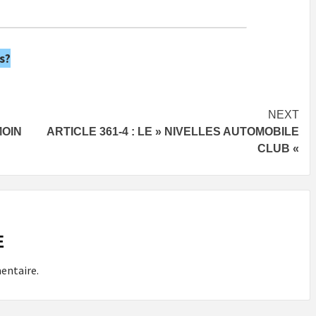
s?
NEXT
MOIN
ARTICLE 361-4 : LE » NIVELLES AUTOMOBILE
CLUB «
E
entaire.