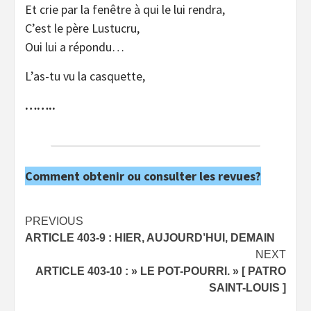
Et crie par la fenêtre à qui le lui rendra,
C’est le père Lustucru,
Oui lui a répondu…
L’as-tu vu la casquette,
……..
Comment obtenir ou consulter les revues?
Post
PREVIOUS
ARTICLE 403-9 : HIER, AUJOURD’HUI, DEMAIN
navigation
NEXT
ARTICLE 403-10 : » LE POT-POURRI. » [ PATRO
SAINT-LOUIS ]