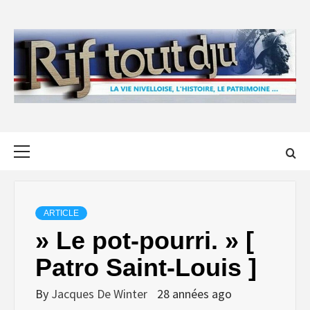
Skip
to
content
Primary
Menu
ARTICLE
» Le pot-pourri. » [
Patro Saint-Louis ]
By
Jacques De Winter
28 années ago