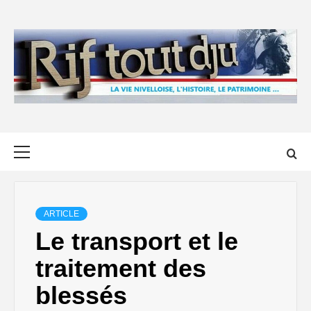
Skip
to
content
Primary
Menu
ARTICLE
Le transport et le
traitement des
blessés