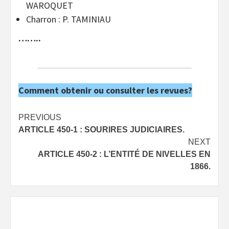
WAROQUET
Charron : P. TAMINIAU
……..
Comment obtenir ou consulter les revues?
Post
PREVIOUS
ARTICLE 450-1 : SOURIRES JUDICIAIRES.
navigation
NEXT
ARTICLE 450-2 : L’ENTITÉ DE NIVELLES EN
1866.