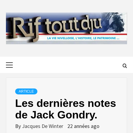
Skip
to
content
Primary
Menu
ARTICLE
Les dernières notes
de Jack Gondry.
By
Jacques De Winter
22 années ago