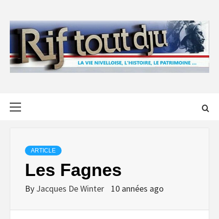
Skip
to
content
Primary
Menu
ARTICLE
Les Fagnes
By
Jacques De Winter
10 années ago