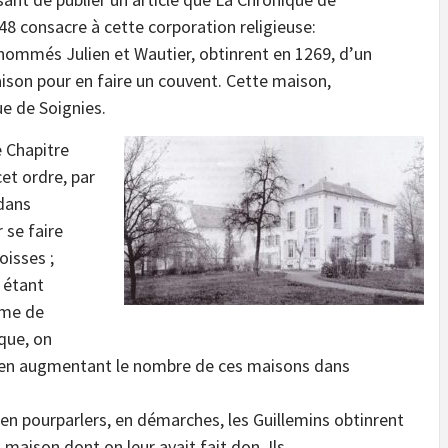
48 consacre à cette corporation religieuse:
, nommés Julien et Wautier, obtinrent en 1269, d’un
ison pour en faire un couvent. Cette maison,
ue de Soignies.
e Chapitre
et ordre, par
 dans
r se faire
oisses ;
 étant
ême de
que, on
s en augmentant le nombre de ces maisons dans
en pourparlers, en démarches, les Guillemins obtinrent
a maison dont on leur avait fait don. Ils