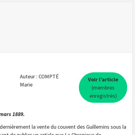
Auteur : COMPTÉ
Voir l’article
Marie
(membres
enregistrés)
 mars 1889.
dernièrement la vente du couvent des Guillemins sous la
ant de publier un article que La Chronique de