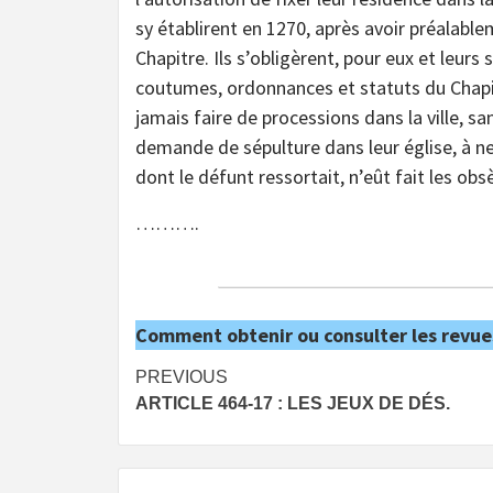
sy établirent en 1270, après avoir préalabl
Chapitre. Ils s’obligèrent, pour eux et leurs
coutumes, ordonnances et statuts du Chapitre
jamais faire de processions dans la ville, s
demande de sépulture dans leur église, à ne
dont le défunt ressortait, n’eût fait les obs
……….
Comment obtenir ou consulter les revue
Post
PREVIOUS
ARTICLE 464-17 : LES JEUX DE DÉS.
navigation