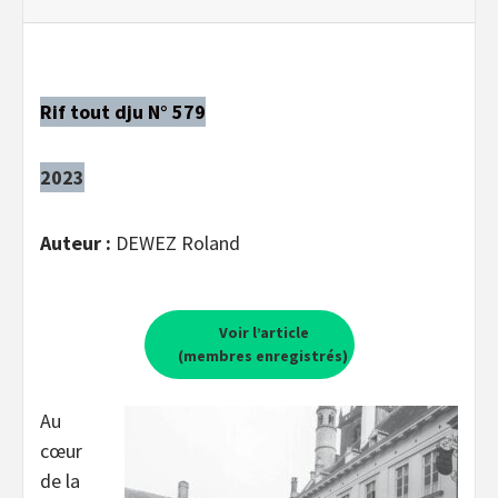
Rif tout dju N° 579
2023
Auteur :
DEWEZ Roland
Voir l’article
(membres enregistrés)
Au
cœur
de la