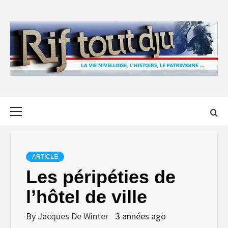
Skip
to
content
Primary
Menu
ARTICLE
Les péripéties de
l’hôtel de ville
By
Jacques De Winter
3 années ago