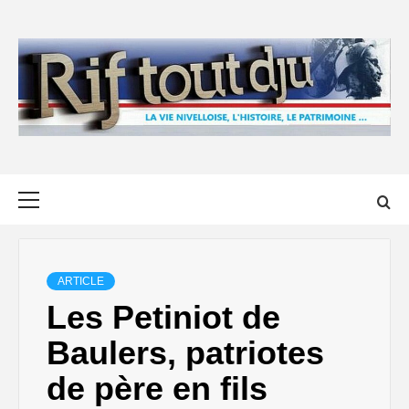
Skip
to
content
Primary
Menu
ARTICLE
Les Petiniot de
Baulers, patriotes
de père en fils