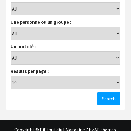
Une personne ou un groupe :
Un mot clé :
Results per page :
Copyright © Rif tout dju
|
Magazine 7
by AF themes.