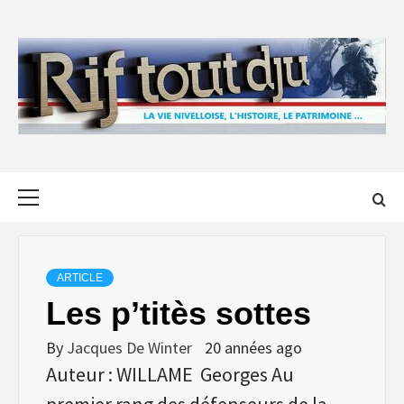
Skip
to
content
Primary
Menu
ARTICLE
Les p’titès sottes
By
Jacques De Winter
20 années ago
Auteur : WILLAME Georges Au
premier rang des défenseurs de la