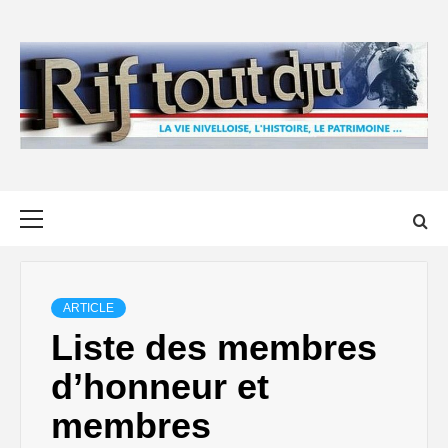
Skip
to
content
Primary
Menu
ARTICLE
Liste des membres
d’honneur et
membres