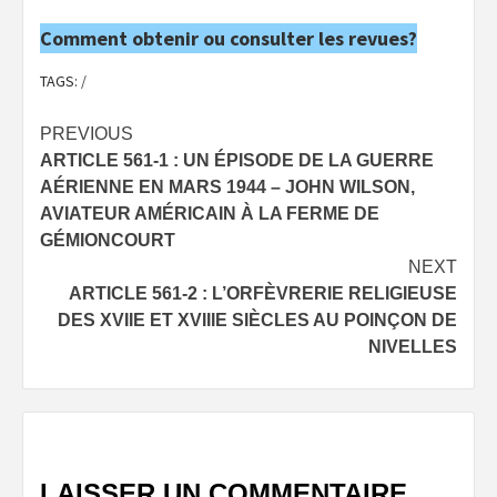
Comment obtenir ou consulter les revues?
TAGS:
/
Post
PREVIOUS
ARTICLE 561-1 : UN ÉPISODE DE LA GUERRE
navigation
AÉRIENNE EN MARS 1944 – JOHN WILSON,
AVIATEUR AMÉRICAIN À LA FERME DE
GÉMIONCOURT
NEXT
ARTICLE 561-2 : L’ORFÈVRERIE RELIGIEUSE
DES XVIIE ET XVIIIE SIÈCLES AU POINÇON DE
NIVELLES
LAISSER UN COMMENTAIRE