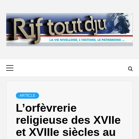
Skip
to
content
Primary
Menu
ARTICLE
L’orfèvrerie
religieuse des XVIIe
et XVIIIe siècles au