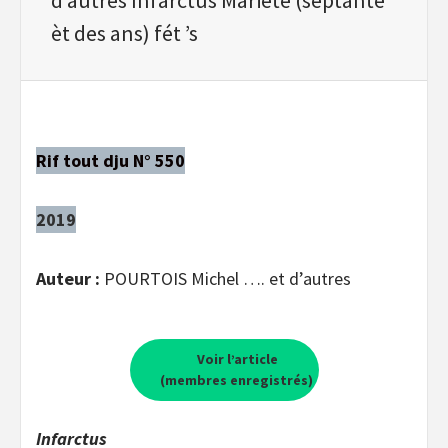
èt des ans) fét ’s
Rif tout dju N° 550
2019
Auteur :
POURTOIS Michel …. et d’autres
Voir l’article
(membres enregistrés)
Infarctus