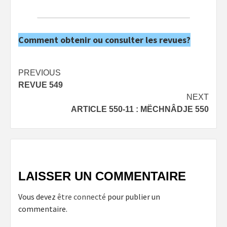
Comment obtenir ou consulter les revues?
Post
PREVIOUS
REVUE 549
navigation
NEXT
ARTICLE 550-11 : MËCHNÂDJE 550
LAISSER UN COMMENTAIRE
Vous devez
être connecté
pour publier un
commentaire.