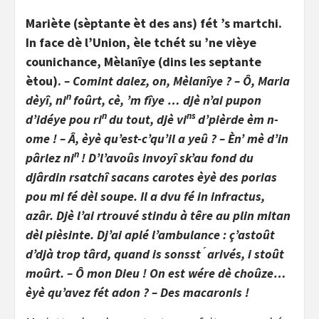
Mariète (sèptante èt des ans) fét ’s martchi.
In face dè l’Union, èle tchét su ’ne vièye
counichance, Mèlanîye (dins les septante
ètou).
– Comint dalez, on, Mèlanîye ? – Ô, Maria
n
dèyî, ni
foûrt, cè, ’m fîye … djè n’ai pupon
n
ns
d’idéye pou ri
du tout, djè vi
d’pièrde èm n-
ome ! – Â, èyè qu’est-c’qu’il a yeû ? – Èn’ mè d’in
n
pârlez ni
! D’l’avoûs invoyî sk’au fond du
djârdin rsatchî sacans carotes èyè des porias
pou mi fé dèl soupe. Il a dvu fé in infractus,
azâr. Djè l’ai rtrouvé stindu à têre au plin mitan
dèl pièsinte. Dj’ai aplé l’ambulance : ç’astoût
d’djà trop târd, quand is sonsst ́ arivés, i stoût
moûrt. – Ô mon Dieu ! On est wére dè choûze…
èyè qu’avez fét adon ? – Des macaronis !