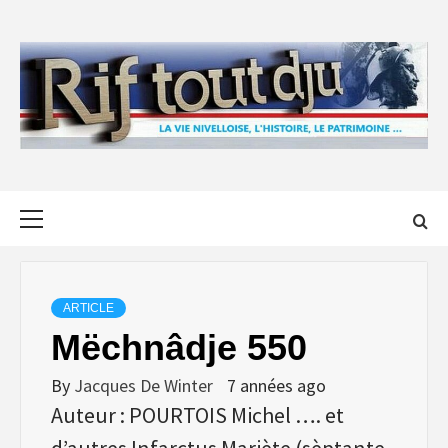
Skip
to
content
Primary
Menu
ARTICLE
Mëchnâdje 550
By
Jacques De Winter
7 années ago
Auteur : POURTOIS Michel …. et
d’autres Infarctus Mariète (sèptante