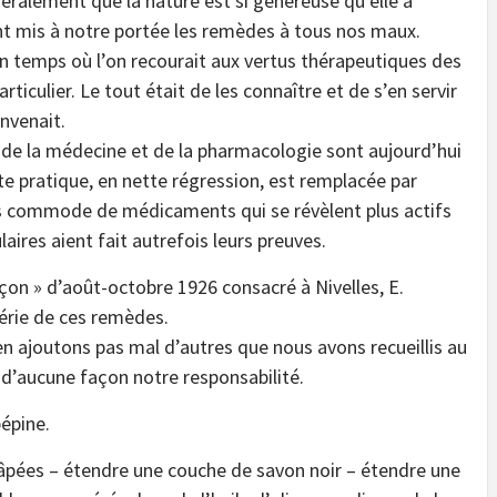
éralement que la nature est si généreuse qu’elle a
t mis à notre portée les remèdes à tous nos maux.
un temps où l’on recourait aux vertus thérapeutiques des
rticulier. Le tout était de les connaître et de s’en servir
nvenait.
 de la médecine et de la pharmacologie sont aujourd’hui
te pratique, en nette régression, est remplacée par
us commode de médicaments qui se révèlent plus actifs
aires aient fait autrefois leurs preuves.
nçon » d’août-octobre 1926 consacré à Nivelles, E.
série de ces remèdes.
en ajoutons pas mal d’autres que nous avons recueillis au
r d’aucune façon notre responsabilité.
bépine.
âpées – étendre une couche de savon noir – étendre une