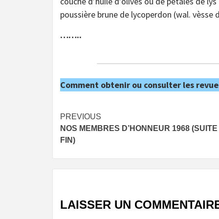
couché d’huile d’olives ou de pétales de lys 
poussière brune de lycoperdon (wal. vèsse d
……..
Comment obtenir ou consulter les revue
Post
PREVIOUS
NOS MEMBRES D’HONNEUR 1968 (SUITE
navigation
FIN)
LAISSER UN COMMENTAIR