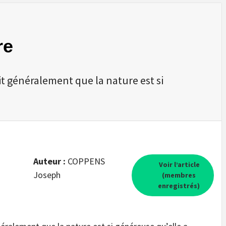
re
 généralement que la nature est si
Auteur :
COPPENS
Voir l’article
Joseph
(membres
enregistrés)