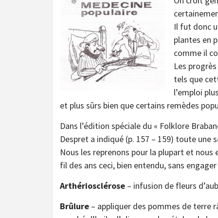
On croit gén
certainemen
Il fut donc 
plantes en pa
comme il co
Les progrès
tels que cet
l’emploi pl
et plus sûrs bien que certains remèdes popul
Dans l’édition spéciale du « Folklore Braba
Despret a indiqué (p. 157 – 159) toute une 
Nous les reprenons pour la plupart et nous 
fil des ans ceci, bien entendu, sans engage
Arthériosclérose
– infusion de fleurs d’au
Brûlure
– appliquer des pommes de terre r