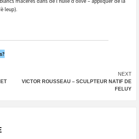
blancs macérés dans de l’huile d’olive – appliquer de la
è leup).
s?
NEXT
 ET
VICTOR ROUSSEAU – SCULPTEUR NATIF DE
FELUY
E