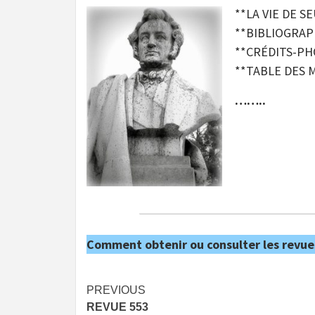
**LA VIE DE S
**BIBLIOGRAP
**CRÉDITS-P
**TABLE DES 
……..
Comment obtenir ou consulter les revue
Post
PREVIOUS
REVUE 553