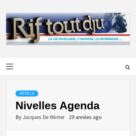
Skip
to
content
Primary
Menu
ARTICLE
Nivelles Agenda
By
Jacques De Winter
29 années ago