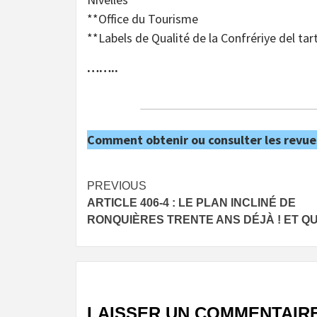
**Office du Tourisme
**Labels de Qualité de la Confrériye del tart
……..
Comment obtenir ou consulter les revue
Post
PREVIOUS
ARTICLE 406-4 : LE PLAN INCLINÉ DE
navigation
RONQUIÈRES TRENTE ANS DÉJÀ ! ET QU
LAISSER UN COMMENTAIR