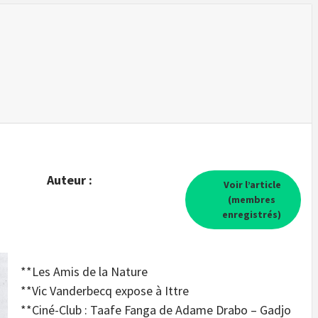
Auteur :
Voir l’article
(membres
enregistrés)
**Les Amis de la Nature
**Vic Vanderbecq expose à Ittre
**Ciné-Club : Taafe Fanga de Adame Drabo – Gadjo