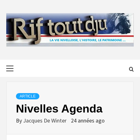
Skip
to
content
Primary
Menu
ARTICLE
Nivelles Agenda
By
Jacques De Winter
24 années ago