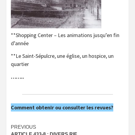
**Shopping Center – Les animations jusqu’en fin
d’année
**Le Saint-Sépulcre, une église, un hospice, un
quartier
……..
Comment obtenir ou consulter les revues?
Post
PREVIOUS
ARTICLE 433-8 : DIVERS RIF