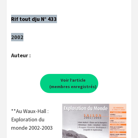
Rif tout dju N° 433
2002
Auteur :
Voir l’article
(membres enregistrés)
**Au Waux-Hall :
Exploration du
monde 2002-2003