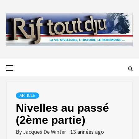
Skip
to
content
Primary
Menu
ARTICLE
Nivelles au passé
(2ème partie)
By
Jacques De Winter
13 années ago