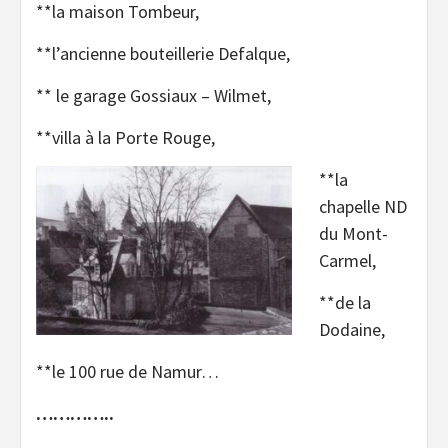
**la maison Tombeur,
**l’ancienne bouteillerie Defalque,
** le garage Gossiaux – Wilmet,
**villa à la Porte Rouge,
**la
chapelle ND
du Mont-
Carmel,
**de la
Dodaine,
**le 100 rue de Namur…
…………..