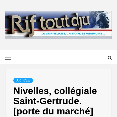
Skip
to
content
Primary
Menu
ARTICLE
Nivelles, collégiale
Saint-Gertrude.
[porte du marché]