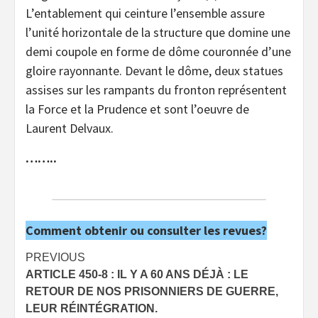
L’entablement qui ceinture l’ensemble assure
l’unité horizontale de la structure que domine une
demi coupole en forme de dôme couronnée d’une
gloire rayonnante. Devant le dôme, deux statues
assises sur les rampants du fronton représentent
la Force et la Prudence et sont l’oeuvre de
Laurent Delvaux.
……..
Comment obtenir ou consulter les revues?
Post
PREVIOUS
ARTICLE 450-8 : IL Y A 60 ANS DÉJÀ : LE
navigation
RETOUR DE NOS PRISONNIERS DE GUERRE,
LEUR RÉINTÉGRATION.